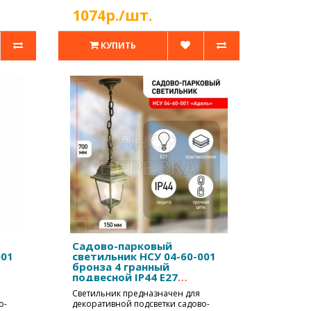
1074р./шт.
КУПИТЬ
Садово-парковый
001
светильник НСУ 04-60-001
бронза 4 гранный
подвесной IP44 Е27
max60Вт
Светильник предназначен для
о-
декоративной подсветки садово-