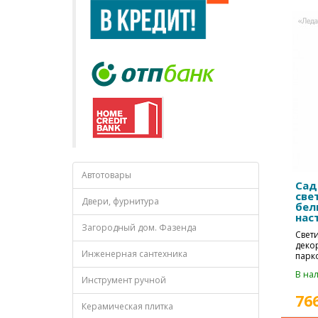
Автотовары
Сад
све
Двери, фурнитура
бел
нас
max
Загородный дом. Фазенда
Свет
деко
Инженерная сантехника
парк
дорож
В нал
Инструмент ручной
76
Керамическая плитка