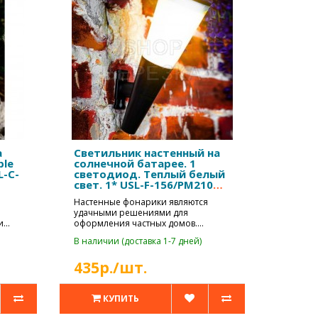
а
Cветильник настенный на
ple
солнечной батарее. 1
L-C-
светодиод. Теплый белый
свет. 1* USL-F-156/PM210
MADRID
Настенные фонарики являются
удачными решениями для
и
оформления частных домов.
Главным преимуществом н..
В наличии (доставка 1-7 дней)
435р./шт.
КУПИТЬ