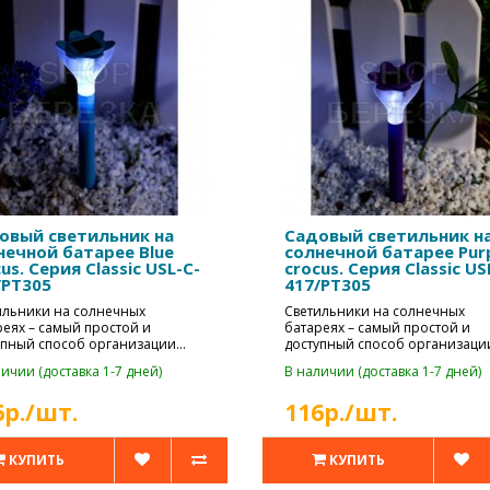
овый светильник на
Cадовый светильник н
нечной батарее Blue
солнечной батарее Pur
us. Серия Classic USL-C-
crocus. Серия Classic US
/PT305
417/PT305
ильники на солнечных
Светильники на солнечных
реях – самый простой и
батареях – самый простой и
упный способ организации
доступный способ организаци
шафтного освеще..
ландшафтного освеще..
ичии (доставка 1-7 дней)
В наличии (доставка 1-7 дней)
6р./шт.
116р./шт.
КУПИТЬ
КУПИТЬ