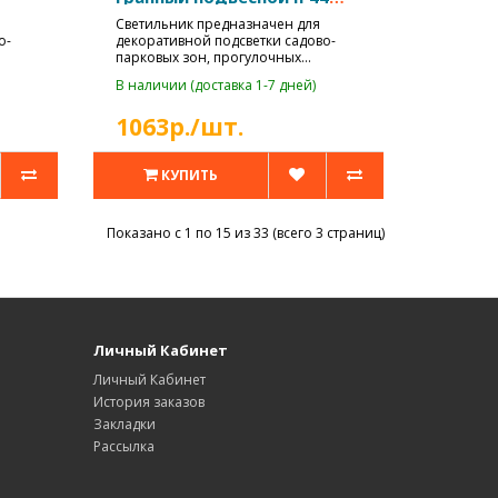
Е27 max40Вт
Светильник предназначен для
о-
декоративной подсветки садово-
парковых зон, прогулочных
дорожек, коттедж..
В наличии (доставка 1-7 дней)
1063р./шт.
КУПИТЬ
Показано с 1 по 15 из 33 (всего 3 страниц)
Личный Кабинет
Личный Кабинет
История заказов
Закладки
Рассылка