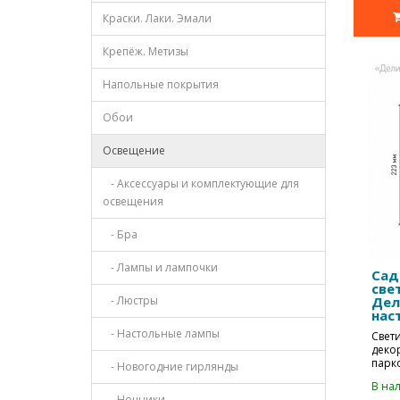
Краски. Лаки. Эмали
Крепёж. Метизы
Напольные покрытия
Обои
Освещение
- Аксессуары и комплектующие для
освещения
- Бра
- Лампы и лампочки
Сад
све
Дел
- Люстры
нас
max
- Настольные лампы
Свет
деко
парк
- Новогодние гирлянды
дорож
В нал
- Ночники