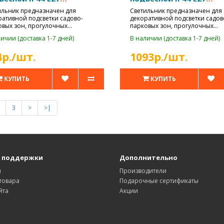
60Вт
max40Вт
ильник предназначен для
Светильник предназначен для
ративной подсветки садово-
декоративной подсветки садов
овых зон, прогулочных
парковых зон, прогулочных
ек, коттедж..
дорожек, коттедж..
ичии (доставка 1-7 дней)
В наличии (доставка 1-7 дней)
4р./шт.
1093р./шт.
КУПИТЬ
КУПИТЬ
3
>
>|
 поддержки
Дополнительно
ы
Производители
товара
Подарочные сертификаты
йта
Акции