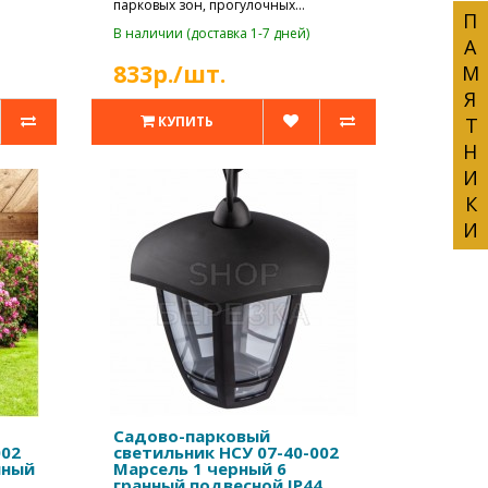
парковых зон, прогулочных
ПАМЯТНИКИ
дорожек, коттедж..
В наличии (доставка 1-7 дней)
833р./шт.
КУПИТЬ
Садово-парковый
002
светильник НСУ 07-40-002
нный
Марсель 1 черный 6
гранный подвесной IP44