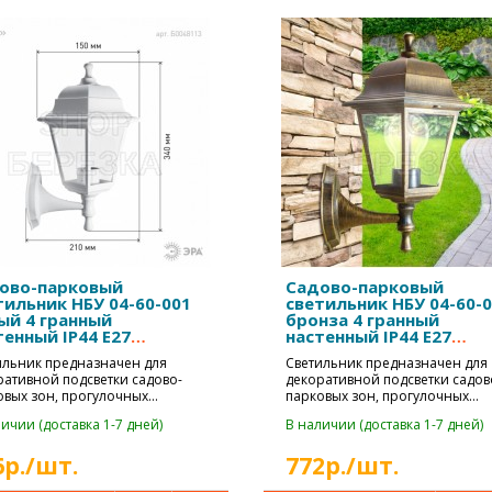
ово-парковый
Садово-парковый
тильник НБУ 04-60-001
светильник НБУ 04-60-
ый 4 гранный
бронза 4 гранный
тенный IP44 Е27
настенный IP44 Е27
60Вт
max60Вт
ильник предназначен для
Светильник предназначен для
ративной подсветки садово-
декоративной подсветки садов
овых зон, прогулочных
парковых зон, прогулочных
ек, коттедж..
дорожек, коттедж..
ичии (доставка 1-7 дней)
В наличии (доставка 1-7 дней)
6р./шт.
772р./шт.