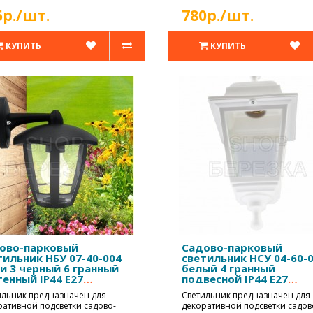
5р./шт.
780р./шт.
КУПИТЬ
КУПИТЬ
ово-парковый
Садово-парковый
тильник НБУ 07-40-004
светильник НСУ 04-60-
и 3 черный 6 гранный
белый 4 гранный
тенный IP44 Е27
подвесной IP44 Е27
40Вт
max60Вт
ильник предназначен для
Светильник предназначен для
ративной подсветки садово-
декоративной подсветки садов