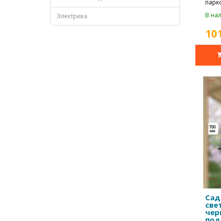
парк
дорож
В нал
Электрика
10
Сад
све
чер
под