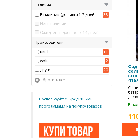
Наличие
В наличии (доставка 1-7 дней)
33
Нет в наличии
Ожидается (доставка 7-14 дней)
Производители
uniel
11
wolta
2
Cад
другиe
20
сол
croc
418
Свет
бата
дост
Воспользуйтесь кредитными
ланд
В нал
программами на покупку товаров
11