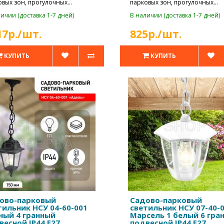
овых зон, прогулочных
парковых зон, прогулочных
ек, коттедж..
дорожек, коттедж..
ичии (доставка 1-7 дней)
В наличии (доставка 1-7 дней)
17р./шт.
825р./шт.
КУПИТЬ
КУПИТЬ
ово-парковый
Садово-парковый
тильник НСУ 04-60-001
светильник НСУ 07-40-
ный 4 гранный
Марсель 1 белый 6 гра
весной IP44 Е27
подвесной IP44 Е27