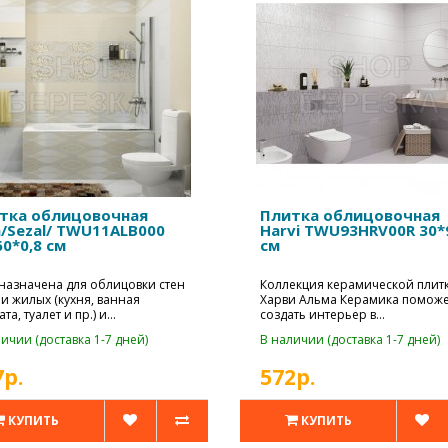
тка облицовочная
Плитка облицовочная
a/Sezal/ TWU11ALB000
Harvi TWU93HRV00R 30*
60*0,8 см
см
назначена для облицовки стен
Коллекция керамической плит
и жилых (кухня, ванная
Харви Альма Керамика помож
та, туалет и пр.) и
создать интерьер в
рческих (..
урбанистическом стиле...
ичии (доставка 1-7 дней)
В наличии (доставка 1-7 дней)
7р.
572р.
КУПИТЬ
КУПИТЬ