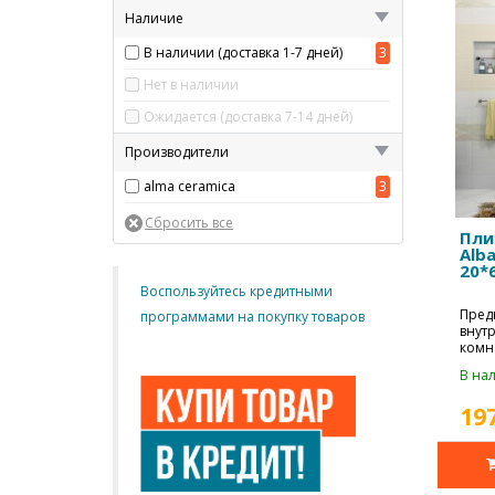
Наличие
В наличии (доставка 1-7 дней)
3
Нет в наличии
Ожидается (доставка 7-14 дней)
Производители
alma ceramica
3
Пли
Alb
20*
Воспользуйтесь кредитными
Пред
программами на покупку товаров
внутр
комна
комме
В нал
19