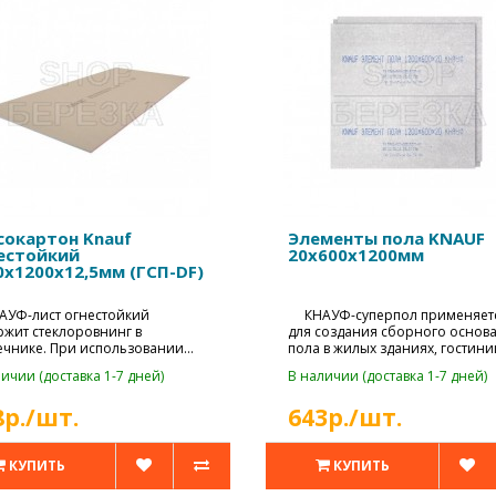
сокартон Knauf
Элементы пола KNAUF
естойкий
20х600х1200мм
0х1200х12,5мм (ГСП-DF)
КНАУФ-суперпол применяется
ржит стеклоровнинг в
для создания сборного основ
ечнике. При использовании
пола в жилых зданиях, гостини
повышается ..
а..
ичии (доставка 1-7 дней)
В наличии (доставка 1-7 дней)
8р./шт.
643р./шт.
КУПИТЬ
КУПИТЬ