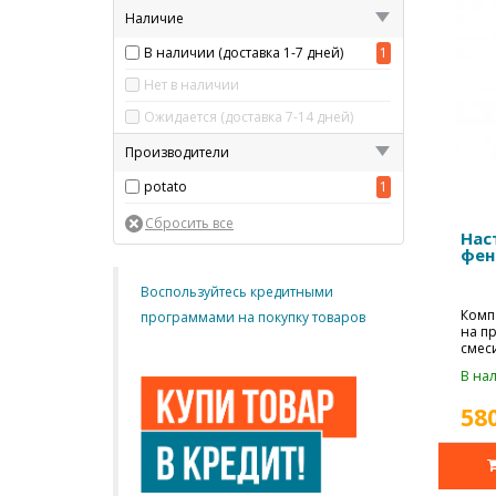
Наличие
В наличии (доставка 1-7 дней)
1
Нет в наличии
Ожидается (доставка 7-14 дней)
Производители
potato
1
Нас
фен
Воспользуйтесь кредитными
Комп
программами на покупку товаров
на п
смеси
ванны
В нал
58